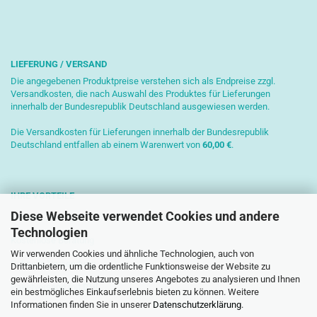
LIEFERUNG / VERSAND
Die angegebenen Produktpreise verstehen sich als Endpreise zzgl.
Versandkosten, die nach Auswahl des Produktes für Lieferungen
innerhalb der Bundesrepublik Deutschland ausgewiesen werden.
Die Versandkosten für Lieferungen innerhalb der Bundesrepublik
Deutschland entfallen ab einem Warenwert von
6
0,00 €
.
IHRE VORTEILE
Diese Webseite verwendet Cookies und andere
Sichere Zahlung mit SSL-Verschlüsselung
Technologien
Kostenlose Beratung
Wir verwenden Cookies und ähnliche Technologien, auch von
Schnelle Versendung
Drittanbietern, um die ordentliche Funktionsweise der Website zu
gewährleisten, die Nutzung unseres Angebotes zu analysieren und Ihnen
Paketversand mit DHL
ein bestmögliches Einkaufserlebnis bieten zu können. Weitere
Informationen finden Sie in unserer
Datenschutzerklärung
.