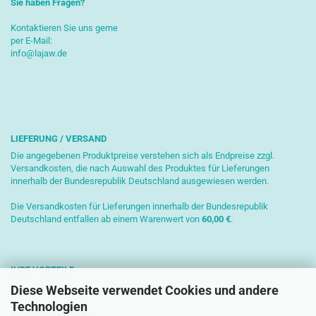
Sie haben Fragen?
Kontaktieren Sie uns gerne
per E-Mail:
info@lajaw.de
LIEFERUNG / VERSAND
Die angegebenen Produktpreise verstehen sich als Endpreise zzgl.
Versandkosten, die nach Auswahl des Produktes für Lieferungen
innerhalb der Bundesrepublik Deutschland ausgewiesen werden.
Die Versandkosten für Lieferungen innerhalb der Bundesrepublik
Deutschland entfallen ab einem Warenwert von
6
0,00 €
.
IHRE VORTEILE
Diese Webseite verwendet Cookies und andere
Sichere Zahlung mit SSL-Verschlüsselung
Technologien
Kostenlose Beratung