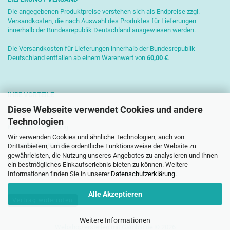
Die angegebenen Produktpreise verstehen sich als Endpreise zzgl.
Versandkosten, die nach Auswahl des Produktes für Lieferungen
innerhalb der Bundesrepublik Deutschland ausgewiesen werden.
Die Versandkosten für Lieferungen innerhalb der Bundesrepublik
Deutschland entfallen ab einem Warenwert von
6
0,00 €
.
IHRE VORTEILE
Diese Webseite verwendet Cookies und andere
Sichere Zahlung mit SSL-Verschlüsselung
Technologien
Kostenlose Beratung
Wir verwenden Cookies und ähnliche Technologien, auch von
Schnelle Versendung
Drittanbietern, um die ordentliche Funktionsweise der Website zu
gewährleisten, die Nutzung unseres Angebotes zu analysieren und Ihnen
Paketversand mit DHL
ein bestmögliches Einkaufserlebnis bieten zu können. Weitere
Informationen finden Sie in unserer
Datenschutzerklärung
.
Alle Akzeptieren
Vertrag widerrufen
Weitere Informationen
Webshop erstellen
mit Gambio.de © 2026