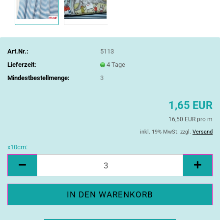
Art.Nr.:
5113
Lieferzeit:
4 Tage
Mindestbestellmenge:
3
1,65 EUR
16,50 EUR pro m
inkl. 19% MwSt. zzgl.
Versand
x10cm:
x10cm