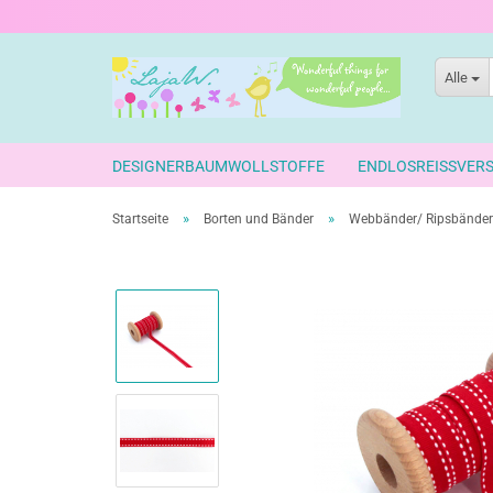
Alle
DESIGNERBAUMWOLLSTOFFE
ENDLOSREISSVER
»
»
Startseite
Borten und Bänder
Webbänder/ Ripsbänder