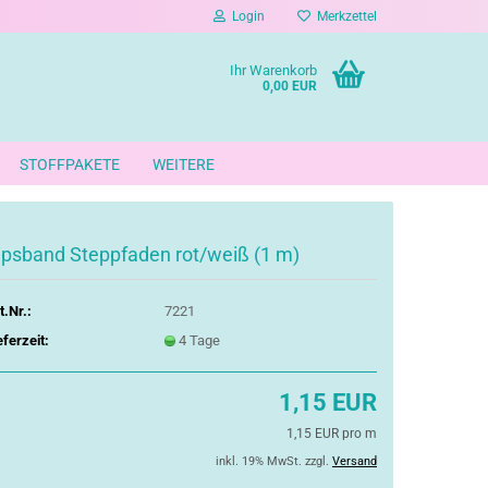
Login
Merkzettel
Ihr Warenkorb
0,00 EUR
STOFFPAKETE
WEITERE
ipsband Steppfaden rot/weiß (1 m)
t.Nr.:
7221
eferzeit:
4 Tage
1,15 EUR
1,15 EUR pro m
inkl. 19% MwSt. zzgl.
Versand