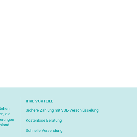
IHRE VORTEILE
stehen
Sichere Zahlung mit SSL-Verschlüsselung
en, die
ferungen
Kostenlose Beratung
chland
Schnelle Versendung