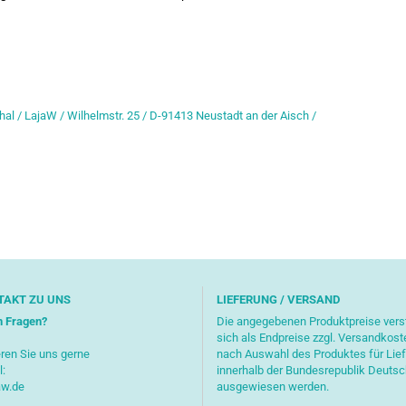
hal / LajaW / Wilhelmstr. 25 / D-91413 Neustadt an der Aisch /
TAKT ZU UNS
LIEFERUNG / VERSAND
n Fragen?
Die angegebenen Produktpreise ver
sich als Endpreise zzgl. Versandkost
ren Sie uns gerne
nach Auswahl des Produktes für Lie
l:
innerhalb der Bundesrepublik Deuts
aw.de
ausgewiesen werden.