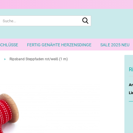
Suche...
SCHLÜSSE
FERTIG GENÄHTE HERZENSDINGE
SALE 2025 NEU
»
Ripsband Steppfaden rot/weiß (1 m)
R
Ar
Li