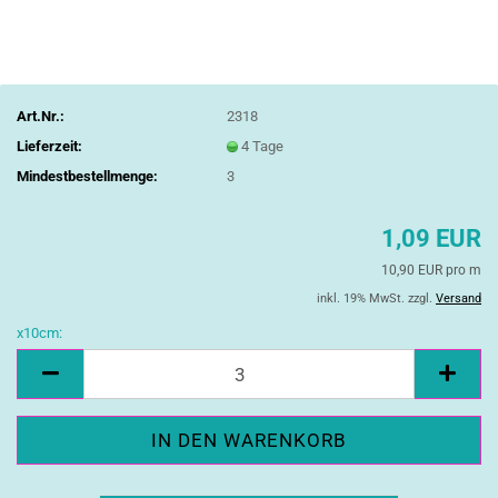
Art.Nr.:
2318
Lieferzeit:
4 Tage
Mindestbestellmenge:
3
1,09 EUR
10,90 EUR pro m
inkl. 19% MwSt. zzgl.
Versand
x10cm:
x10cm