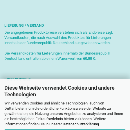
LIEFERUNG / VERSAND
Die angegebenen Produktpreise verstehen sich als Endpreise zzgl.
Versandkosten, die nach Auswahl des Produktes für Lieferungen
innerhalb der Bundesrepublik Deutschland ausgewiesen werden.
Die Versandkosten für Lieferungen innerhalb der Bundesrepublik
Deutschland entfallen ab einem Warenwert von
6
0,00 €
.
IHRE VORTEILE
Diese Webseite verwendet Cookies und andere
Sichere Zahlung mit SSL-Verschlüsselung
Technologien
Kostenlose Beratung
Wir verwenden Cookies und ähnliche Technologien, auch von
Schnelle Versendung
Drittanbietern, um die ordentliche Funktionsweise der Website zu
gewährleisten, die Nutzung unseres Angebotes zu analysieren und Ihnen
Paketversand mit DHL
ein bestmögliches Einkaufserlebnis bieten zu können. Weitere
Informationen finden Sie in unserer
Datenschutzerklärung
.