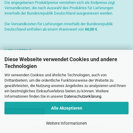
Die angegebenen Produktpreise verstehen sich als Endpreise zzgl.
Versandkosten, die nach Auswahl des Produktes für Lieferungen
innerhalb der Bundesrepublik Deutschland ausgewiesen werden.
Die Versandkosten für Lieferungen innerhalb der Bundesrepublik
Deutschland entfallen ab einem Warenwert von
6
0,00 €
.
IHRE VORTEILE
Diese Webseite verwendet Cookies und andere
Sichere Zahlung mit SSL-Verschlüsselung
Technologien
Kostenlose Beratung
Wir verwenden Cookies und ähnliche Technologien, auch von
Schnelle Versendung
Drittanbietern, um die ordentliche Funktionsweise der Website zu
gewährleisten, die Nutzung unseres Angebotes zu analysieren und Ihnen
Paketversand mit DHL
ein bestmögliches Einkaufserlebnis bieten zu können. Weitere
Informationen finden Sie in unserer
Datenschutzerklärung
.
Alle Akzeptieren
Vertrag widerrufen
Weitere Informationen
Webshop erstellen
mit Gambio.de © 2026