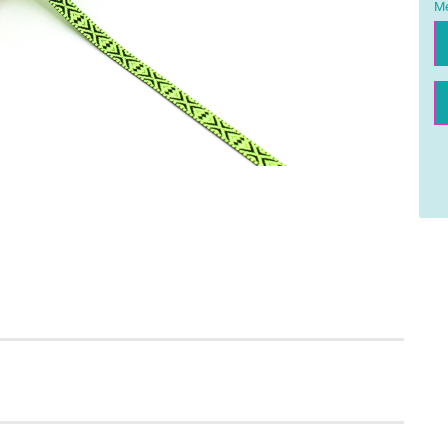
Me
Me