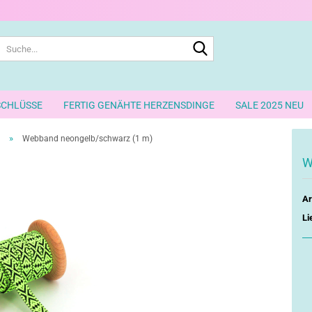
Suche...
SCHLÜSSE
FERTIG GENÄHTE HERZENSDINGE
SALE 2025 NEU
»
Webband neongelb/schwarz (1 m)
W
Ar
Li