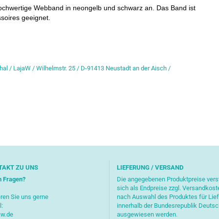
 hochwertige Webband in neongelb und schwarz an. Das Band ist
ssoires geeignet.
hal / LajaW / Wilhelmstr. 25 / D-91413 Neustadt an der Aisch /
TAKT ZU UNS
LIEFERUNG / VERSAND
n Fragen?
Die angegebenen Produktpreise ver
sich als Endpreise zzgl. Versandkost
ren Sie uns gerne
nach Auswahl des Produktes für Lie
l:
innerhalb der Bundesrepublik Deuts
aw.de
ausgewiesen werden.