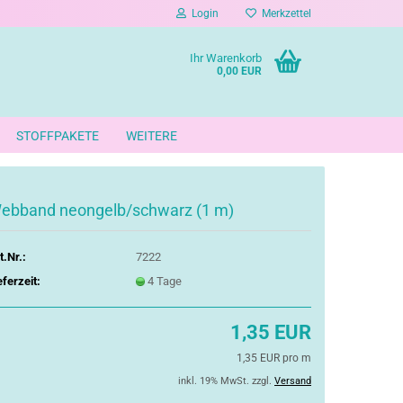
Login
Merkzettel
Ihr Warenkorb
0,00 EUR
STOFFPAKETE
WEITERE
ebband neongelb/schwarz (1 m)
t.Nr.:
7222
eferzeit:
4 Tage
1,35 EUR
1,35 EUR pro m
inkl. 19% MwSt. zzgl.
Versand