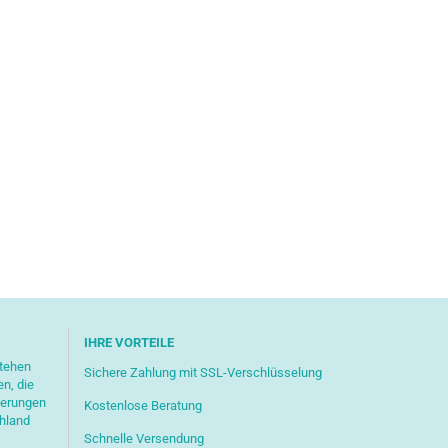
IHRE VORTEILE
stehen
Sichere Zahlung mit SSL-Verschlüsselung
en, die
ferungen
Kostenlose Beratung
chland
Schnelle Versendung