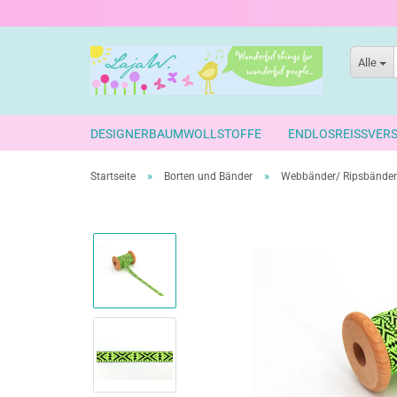
Alle
DESIGNERBAUMWOLLSTOFFE
ENDLOSREISSVER
»
»
Startseite
Borten und Bänder
Webbänder/ Ripsbänder