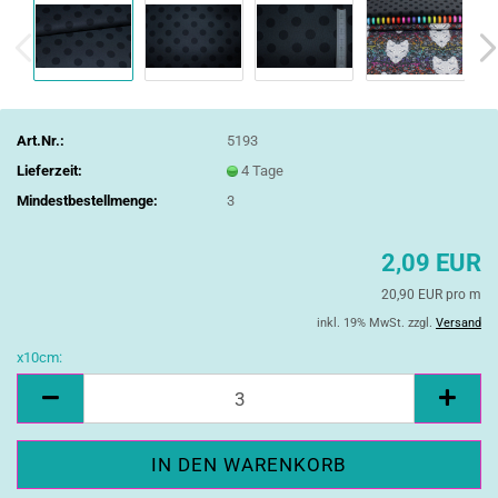
Art.Nr.:
5193
Lieferzeit:
4 Tage
Mindestbestellmenge:
3
2,09 EUR
20,90 EUR pro m
inkl. 19% MwSt. zzgl.
Versand
x10cm:
x10cm