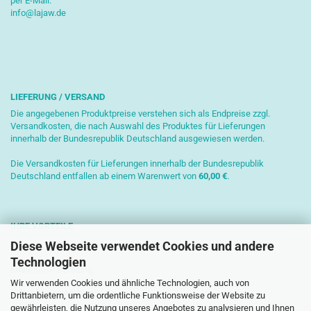
per E-Mail:
info@lajaw.de
LIEFERUNG / VERSAND
Die angegebenen Produktpreise verstehen sich als Endpreise zzgl.
Versandkosten, die nach Auswahl des Produktes für Lieferungen
innerhalb der Bundesrepublik Deutschland ausgewiesen werden.
Die Versandkosten für Lieferungen innerhalb der Bundesrepublik
Deutschland entfallen ab einem Warenwert von
6
0,00 €
.
IHRE VORTEILE
Diese Webseite verwendet Cookies und andere
Sichere Zahlung mit SSL-Verschlüsselung
Technologien
Kostenlose Beratung
Wir verwenden Cookies und ähnliche Technologien, auch von
Schnelle Versendung
Drittanbietern, um die ordentliche Funktionsweise der Website zu
gewährleisten, die Nutzung unseres Angebotes zu analysieren und Ihnen